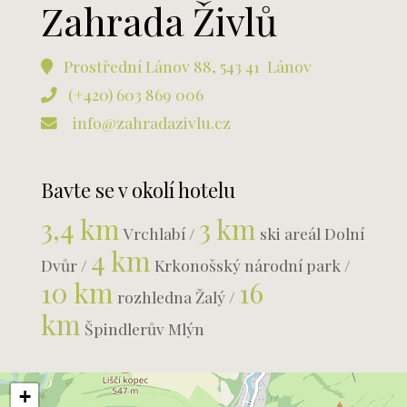
Zahrada Živlů
Prostřední Lánov 88, 543 41 Lánov
(+420) 603 869 006
info@zahradazivlu.cz
Bavte se v okolí hotelu
3,4 km
3 km
Vrchlabí /
ski areál Dolní
4 km
Dvůr /
Krkonošský národní park /
10 km
16
rozhledna Žalý /
km
Špindlerův Mlýn
+